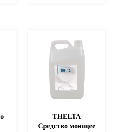
во
THELTA
Средство моющее