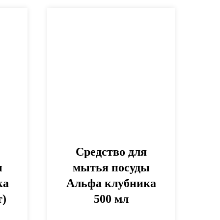
Средство для
ы
мытья посуды
ка
Альфа клубника
т)
500 мл