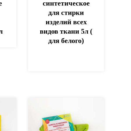
е
синтетическое
для стирки
изделий всех
л
видов ткани 5л (
для белого)